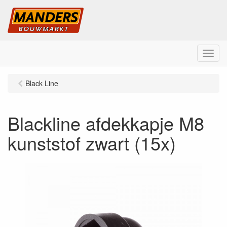
M
e
n
Black Line
u
Blackline afdekkapje M8
kunststof zwart (15x)