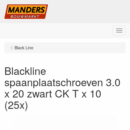
M
e
n
Black Line
u
Blackline
spaanplaatschroeven 3.0
x 20 zwart CK T x 10
(25x)