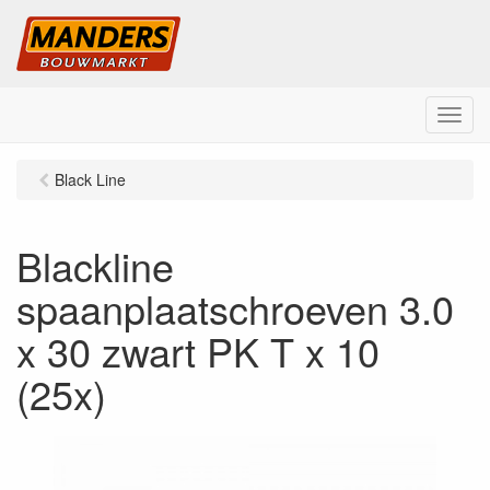
M
e
n
Black Line
u
Blackline
spaanplaatschroeven 3.0
x 30 zwart PK T x 10
(25x)