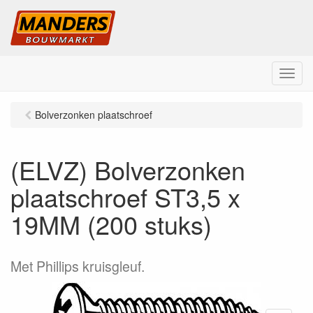
M
e
n
Bolverzonken plaatschroef
u
(ELVZ) Bolverzonken
plaatschroef ST3,5 x
19MM (200 stuks)
Met Phillips kruisgleuf.