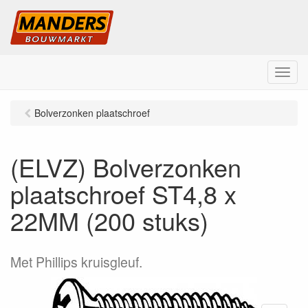
M
e
n
Bolverzonken plaatschroef
u
(ELVZ) Bolverzonken
plaatschroef ST4,8 x
22MM (200 stuks)
Met Phillips kruisgleuf.