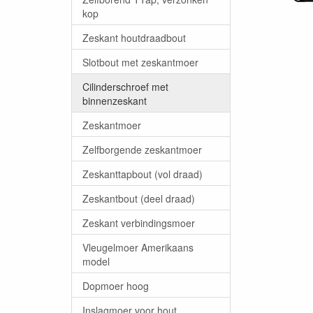
kop
Zeskant houtdraadbout
Slotbout met zeskantmoer
Cilinderschroef met
binnenzeskant
Zeskantmoer
Zelfborgende zeskantmoer
Zeskanttapbout (vol draad)
Zeskantbout (deel draad)
Zeskant verbindingsmoer
Vleugelmoer Amerikaans
model
Dopmoer hoog
Inslagmoer voor hout