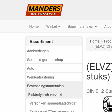
Home
Winkel
Bouwmaterialen
Afbo
Assortiment
Home
Prod
(ELVZ) Cil
Aanbiedingen
Gesteeld gereedschap
(ELVZ)
Auto
stuks)
Weideafrastering
Bevestigingsmaterialen
DIN 912 Staa
Elektrolytisch verzinkt
Verzonken spaanplaatschroef
Zelfborend TTap, verzonken