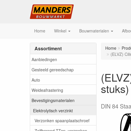
Home
Winkel
Bouwmaterialen
Afbo
Assortiment
Home
Prod
(ELVZ) Cil
Aanbiedingen
Gesteeld gereedschap
(ELVZ)
Auto
stuks)
Weideafrastering
Bevestigingsmaterialen
DIN 84 Staal
Elektrolytisch verzinkt
Verzonken spaanplaatschroef
Zelfborend TTap, verzonken