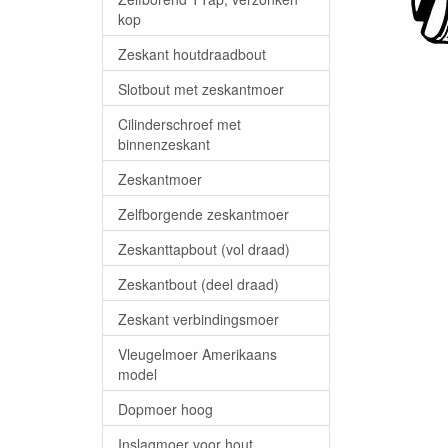
kop
Zeskant houtdraadbout
Slotbout met zeskantmoer
Cilinderschroef met
binnenzeskant
Zeskantmoer
Zelfborgende zeskantmoer
Zeskanttapbout (vol draad)
Zeskantbout (deel draad)
Zeskant verbindingsmoer
Vleugelmoer Amerikaans
model
Dopmoer hoog
Inslagmoer voor hout