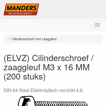
M
e
n
Cilinderschroef met zaaggleuf
u
(ELVZ) Cilinderschroef /
zaaggleuf M3 x 16 MM
(200 stuks)
DIN 84 Staal Elektrolytisch verzinkt 4.8.