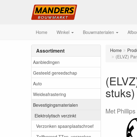
Home
Winkel
Bouwmaterialen
Afbo
Assortiment
Home
Prod
(ELVZ) Pan
Aanbiedingen
Gesteeld gereedschap
(ELVZ)
Auto
stuks)
Weideafrastering
Bevestigingsmaterialen
Met Phillips
Elektrolytisch verzinkt
Verzonken spaanplaatschroef
Zelfborend TTap, verzonken