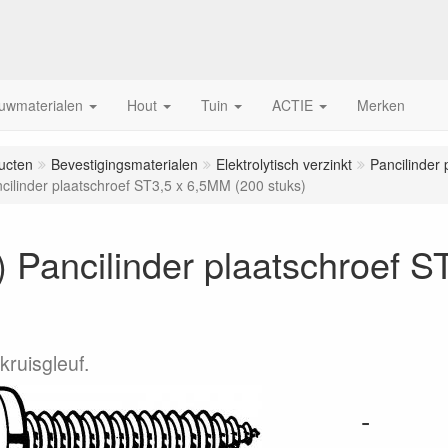
uwmaterialen
Hout
Tuin
ACTIE
Merken
ucten
Bevestigingsmaterialen
Elektrolytisch verzinkt
Pancilinder 
cilinder plaatschroef ST3,5 x 6,5MM (200 stuks)
 Pancilinder plaatschroef 
 kruisgleuf.
-