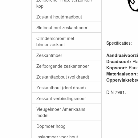
kop
Zeskant houtdraadbout
Slotbout met zeskantmoer
Cilinderschroef met
Specificaties:
binnenzeskant
Zeskantmoer
Aandraaivoorzi
Draadsoort:
Pla
Zelfborgende zeskantmoer
Kopsoort:
Panc
Materiaalsoort:
Zeskanttapbout (vol draad)
Oppervlaktebe
Zeskantbout (deel draad)
DIN 7981.
Zeskant verbindingsmoer
Vleugelmoer Amerikaans
model
Dopmoer hoog
Inslagmoer voor hout