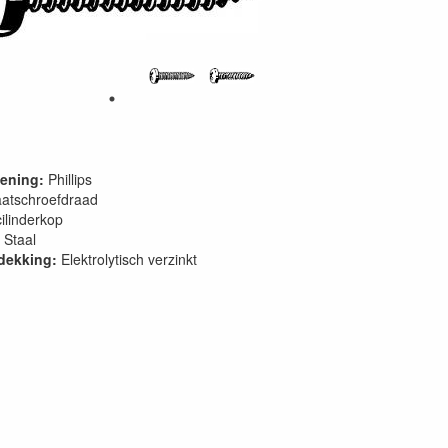
ening:
Phillips
atschroefdraad
ilinderkop
Staal
dekking:
Elektrolytisch verzinkt