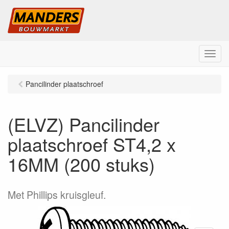
M
e
n
Pancilinder plaatschroef
u
(ELVZ) Pancilinder
plaatschroef ST4,2 x
16MM (200 stuks)
Met Phillips kruisgleuf.