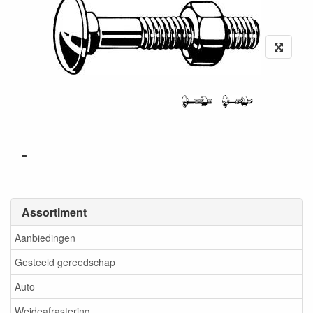
-
Assortiment
Aanbiedingen
Gesteeld gereedschap
Auto
Weideafrastering