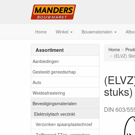
Home
Winkel
Bouwmaterialen
Afbo
Assortiment
Home
Prod
(ELVZ) Slo
Aanbiedingen
Gesteeld gereedschap
(ELVZ
Auto
stuks)
Weideafrastering
Bevestigingsmaterialen
DIN 603/555 
Elektrolytisch verzinkt
Verzonken spaanplaatschroef
Zelfborend TTap, verzonken