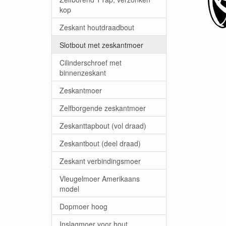
kop
Zeskant houtdraadbout
Slotbout met zeskantmoer
Cilinderschroef met
binnenzeskant
Zeskantmoer
Zelfborgende zeskantmoer
Zeskanttapbout (vol draad)
Zeskantbout (deel draad)
Zeskant verbindingsmoer
Vleugelmoer Amerikaans
model
Dopmoer hoog
Inslagmoer voor hout