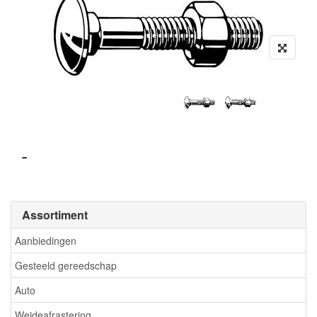
-
Assortiment
Aanbiedingen
Gesteeld gereedschap
Auto
Weideafrastering