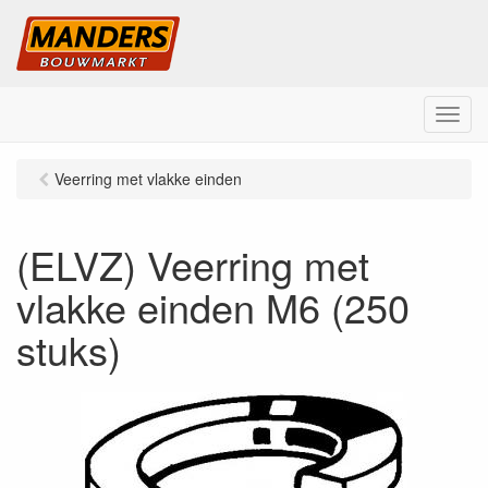
M
e
n
Veerring met vlakke einden
u
(ELVZ) Veerring met
vlakke einden M6 (250
stuks)