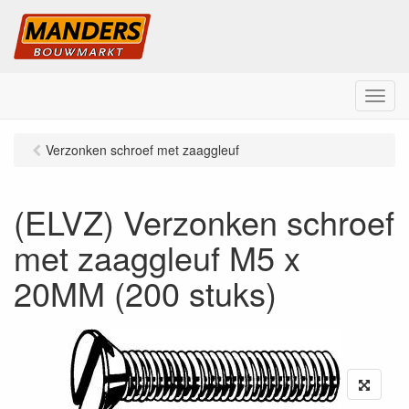
M
e
n
Verzonken schroef met zaaggleuf
u
(ELVZ) Verzonken schroef
met zaaggleuf M5 x
20MM (200 stuks)