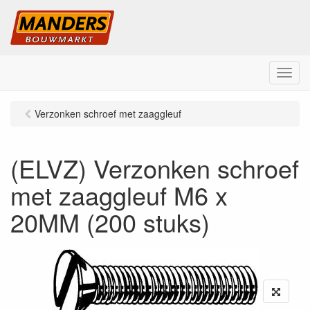
M
e
n
Verzonken schroef met zaaggleuf
u
(ELVZ) Verzonken schroef
met zaaggleuf M6 x
20MM (200 stuks)