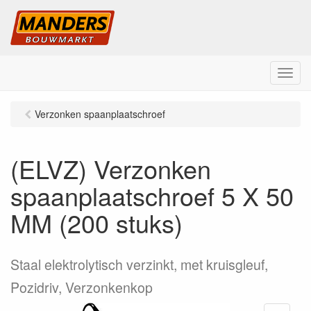
M
e
n
Verzonken spaanplaatschroef
u
(ELVZ) Verzonken
spaanplaatschroef 5 X 50
MM (200 stuks)
Staal elektrolytisch verzinkt, met kruisgleuf,
Pozidriv, Verzonkenkop