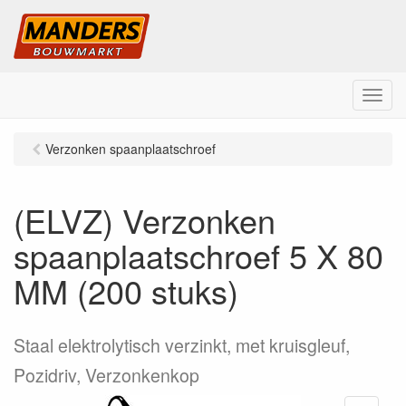
M
e
n
Verzonken spaanplaatschroef
u
(ELVZ) Verzonken
spaanplaatschroef 5 X 80
MM (200 stuks)
Staal elektrolytisch verzinkt, met kruisgleuf,
Pozidriv, Verzonkenkop