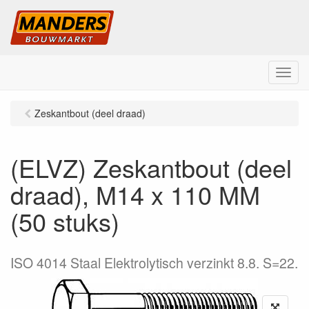
M
e
n
Zeskantbout (deel draad)
u
(ELVZ) Zeskantbout (deel
draad), M14 x 110 MM
(50 stuks)
ISO 4014 Staal Elektrolytisch verzinkt 8.8. S=22.