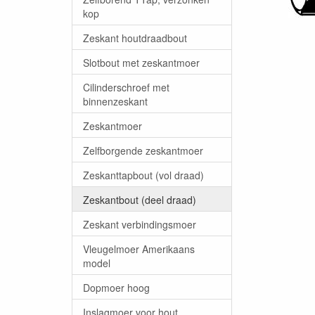
kop
Zeskant houtdraadbout
Slotbout met zeskantmoer
Cilinderschroef met
binnenzeskant
Zeskantmoer
Zelfborgende zeskantmoer
Zeskanttapbout (vol draad)
Zeskantbout (deel draad)
Zeskant verbindingsmoer
Vleugelmoer Amerikaans
model
Dopmoer hoog
Inslagmoer voor hout