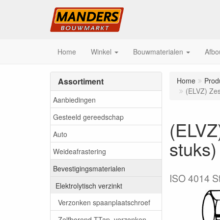
Home
Winkel
Bouwmaterialen
Afbo
Assortiment
Home
Prod
(ELVZ) Zes
Aanbiedingen
Gesteeld gereedschap
(ELVZ
Auto
stuks)
Weideafrastering
Bevestigingsmaterialen
ISO 4014 Sta
Elektrolytisch verzinkt
Verzonken spaanplaatschroef
Zelfborend TTap, verzonken