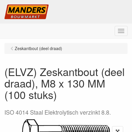
M
e
n
Zeskantbout (deel draad)
u
(ELVZ) Zeskantbout (deel
draad), M8 x 130 MM
(100 stuks)
ISO 4014 Staal Elektrolytisch verzinkt 8.8.