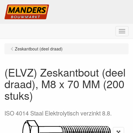
M
e
n
Zeskantbout (deel draad)
u
(ELVZ) Zeskantbout (deel
draad), M8 x 70 MM (200
stuks)
ISO 4014 Staal Elektrolytisch verzinkt 8.8.