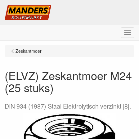
M
e
n
Zeskantmoer
u
(ELVZ) Zeskantmoer M24
(25 stuks)
DIN 934 (1987) Staal Elektrolytisch verzinkt |8|.