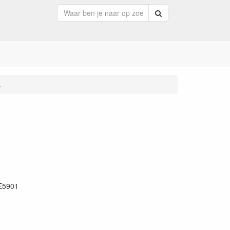
Zoeken
.
E5901