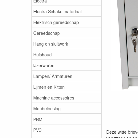
Electra
Electra Schakelmateriaal
Elektrisch gereedschap
Gereedschap
Hang en sluitwerk
Huishoud
IJzerwaren
Lampen/ Armaturen
Lijmen en Kitten
Machine accessoires
Meubelbeslag
PBM
PVC
Deze witte brie
voorzien van ee