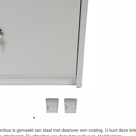
venbus is gemaakt van staal met daarover een coating. U kunt deze bri
n cilinderslot. De afmeting van deze brievenbus is: 41x32x16cm.