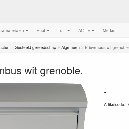
uwmaterialen
Hout
Tuin
ACTIE
Merken
ucten
Gesteeld gereedschap
Algemeen
Brievenbus wit grenoble
nbus wit grenoble.
-
Artikelcode
: