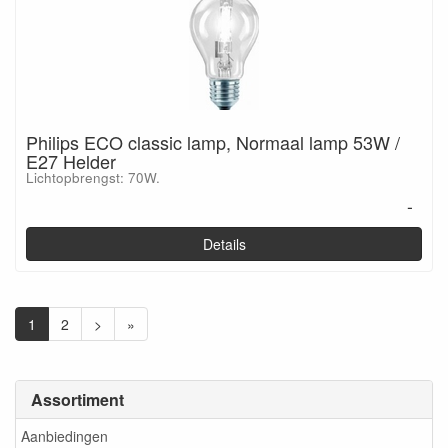
Philips ECO classic lamp, Normaal lamp 53W /
E27 Helder
Lichtopbrengst: 70W.
-
Details
1
2
>
»
Assortiment
Aanbiedingen