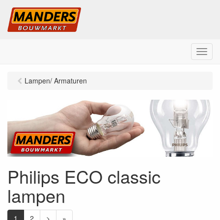
M
e
n
Lampen/ Armaturen
u
Philips ECO classic
lampen
1
2
>
»