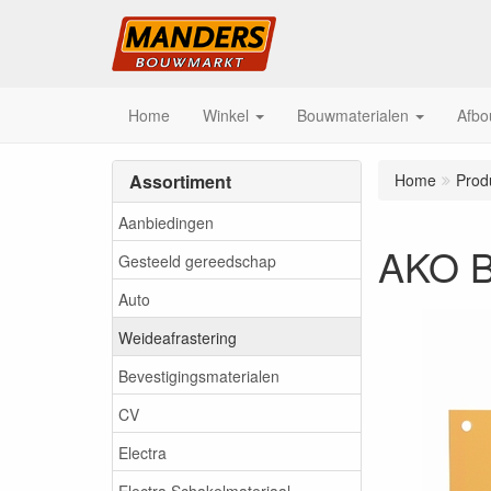
Home
Winkel
Bouwmaterialen
Afbo
Assortiment
Home
Prod
Aanbiedingen
AKO Bo
Gesteeld gereedschap
Auto
Weideafrastering
Bevestigingsmaterialen
CV
Electra
Electra Schakelmateriaal