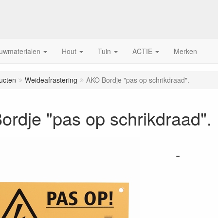
uwmaterialen
Hout
Tuin
ACTIE
Merken
ucten
Weideafrastering
AKO Bordje "pas op schrikdraad".
rdje "pas op schrikdraad".
-