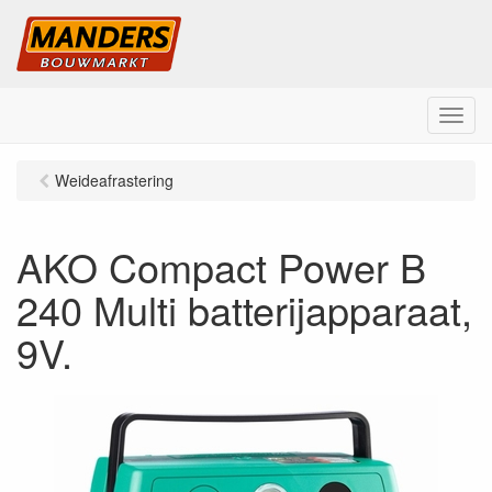
M
e
n
Weideafrastering
u
AKO Compact Power B
240 Multi batterijapparaat,
9V.