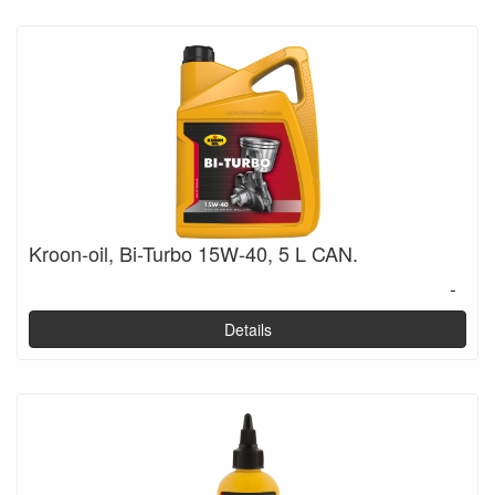
Kroon-oil, Bi-Turbo 15W-40, 5 L CAN.
-
Details