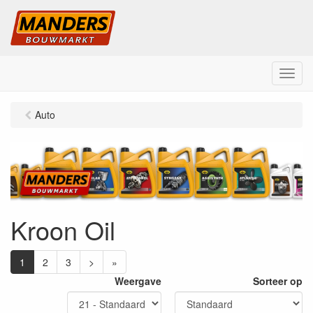
M
e
n
Auto
u
Kroon Oil
1
2
3
>
»
Weergave
Sorteer op