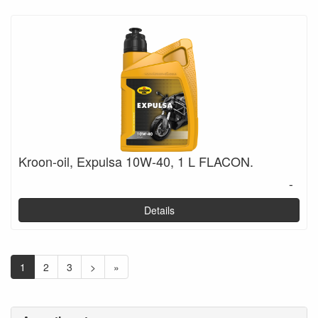
Kroon-oil, Expulsa 10W-40, 1 L FLACON.
-
Details
1
2
3
>
»