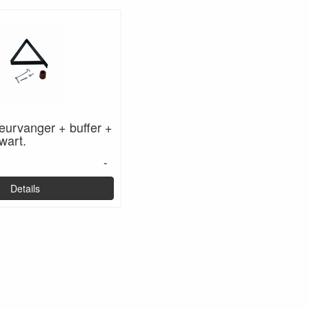
eurvanger + buffer +
wart.
-
Details