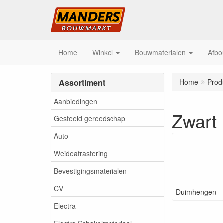
Home
Winkel
Bouwmaterialen
Afbo
Assortiment
Home
Prod
Aanbiedingen
Zwart
Gesteeld gereedschap
Auto
Weideafrastering
Bevestigingsmaterialen
CV
Duimhengen
Electra
Electra Schakelmateriaal