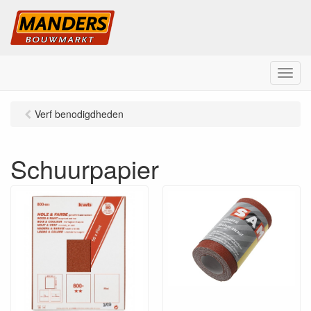
M
e
n
Verf benodigdheden
u
Schuurpapier