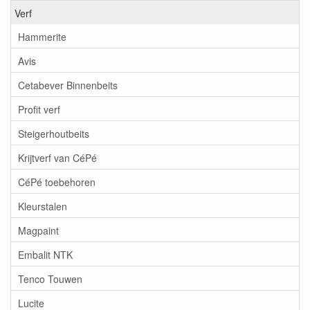
Verf
Hammerite
Avis
Cetabever Binnenbeits
Profit verf
Steigerhoutbeits
Krijtverf van CéPé
CéPé toebehoren
Kleurstalen
Magpaint
Embalit NTK
Tenco Touwen
Lucite