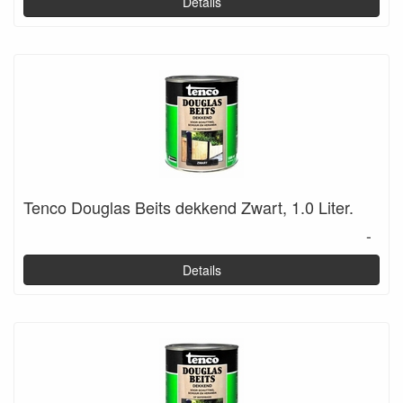
Details
Tenco Douglas Beits dekkend Zwart, 1.0 Liter.
-
Details