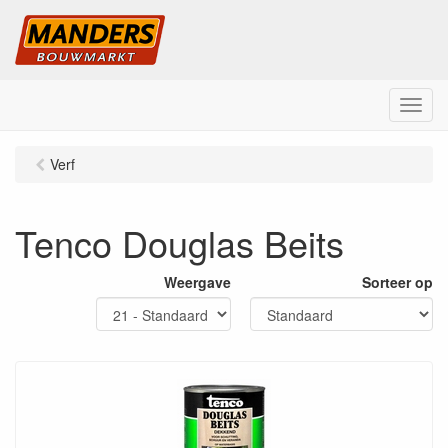
M
e
n
Verf
u
Tenco Douglas Beits
Weergave
Sorteer op