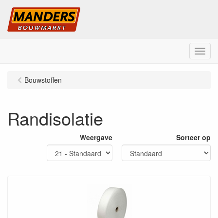
M
e
n
Bouwstoffen
u
Randisolatie
Weergave
Sorteer op