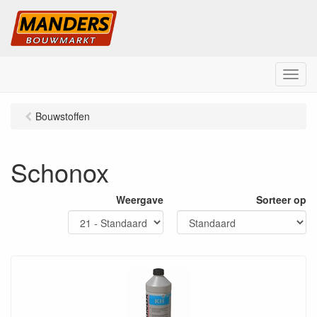
M
e
n
Bouwstoffen
u
Schonox
Weergave
Sorteer op