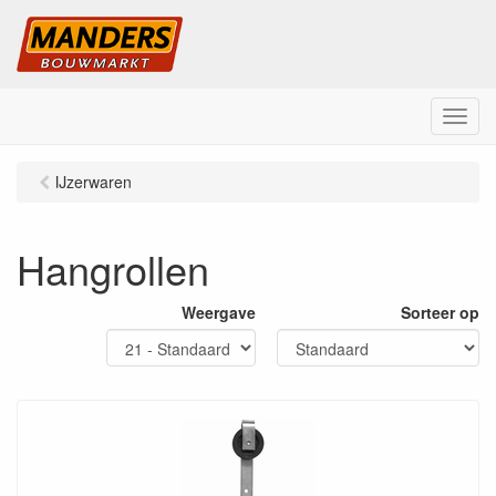
M
e
n
IJzerwaren
u
Hangrollen
Weergave
Sorteer op