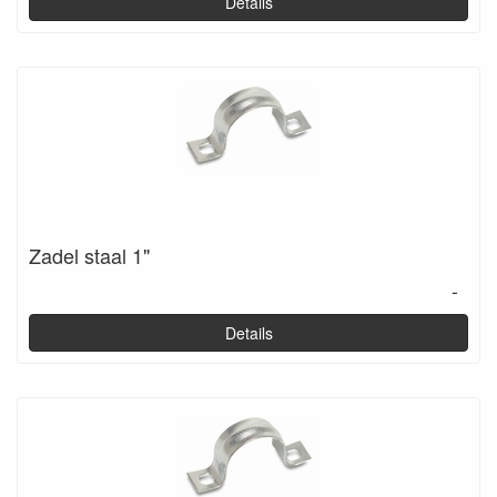
Details
Zadel staal 1"
-
Details