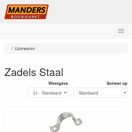
M
e
n
IJzerwaren
u
Zadels Staal
Weergave
Sorteer op