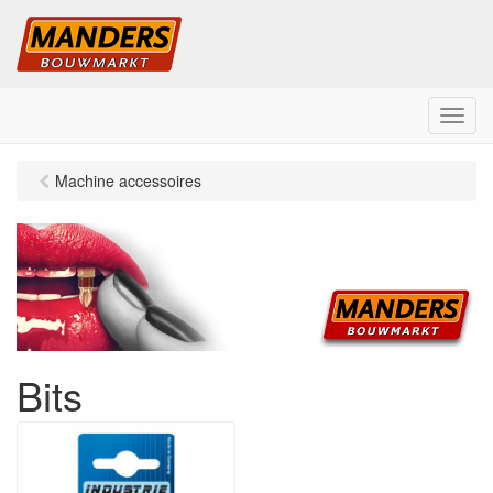
M
e
n
Machine accessoires
u
Bits