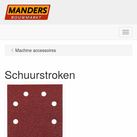
M
e
n
Machine accessoires
u
Schuurstroken