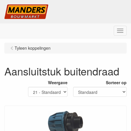
M
e
n
Tyleen koppelingen
u
Aansluitstuk buitendraad
Weergave
Sorteer op