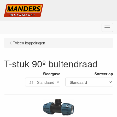
M
e
n
Tyleen koppelingen
u
T-stuk 90º buitendraad
Weergave
Sorteer op