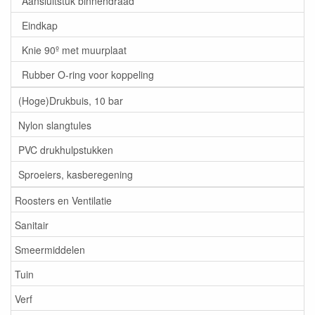
Aansluitstuk binnendraad
Eindkap
Knie 90º met muurplaat
Rubber O-ring voor koppeling
(Hoge)Drukbuis, 10 bar
Nylon slangtules
PVC drukhulpstukken
Sproeiers, kasberegening
Roosters en Ventilatie
Sanitair
Smeermiddelen
Tuin
Verf