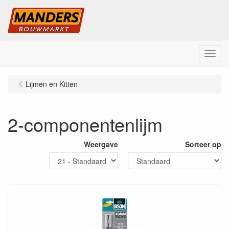
M
e
n
Lijmen en Kitten
u
2-componentenlijm
Weergave
Sorteer op