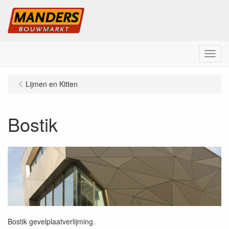
M
e
n
Lijmen en Kitten
u
Bostik
Bostik gevelplaatverlijming.