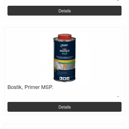
Details
Bostik, Primer MSP.
-
Details