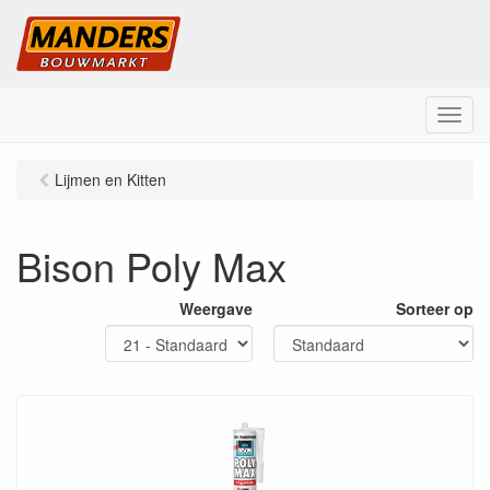
M
e
n
Lijmen en Kitten
u
Bison Poly Max
Weergave
Sorteer op