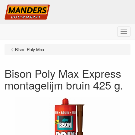
M
e
n
Bison Poly Max
u
Bison Poly Max Express
montagelijm bruin 425 g.