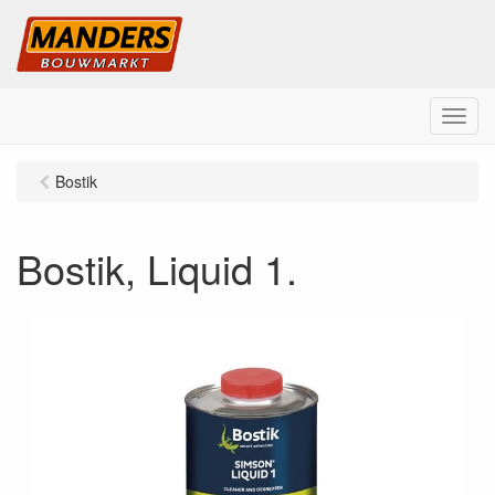
M
e
n
Bostik
u
Bostik, Liquid 1.