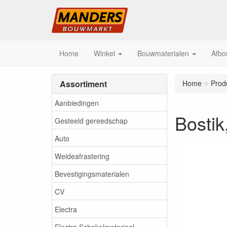
Home
Winkel
Bouwmaterialen
Afbo
Assortiment
Home
Prod
Aanbiedingen
Bostik
Gesteeld gereedschap
Auto
Weideafrastering
Bevestigingsmaterialen
CV
Electra
Electra Schakelmateriaal