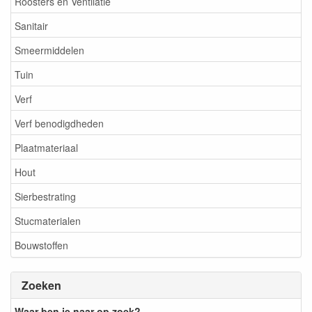
Roosters en Ventilatie
Sanitair
Smeermiddelen
Tuin
Verf
Verf benodigdheden
Plaatmateriaal
Hout
Sierbestrating
Stucmaterialen
Bouwstoffen
Zoeken
Waar ben je naar op zoek?