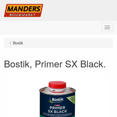
M
e
n
Bostik
u
Bostik, Primer SX Black.