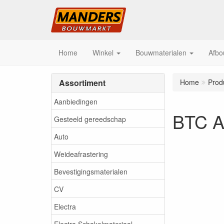
Home
Winkel
Bouwmaterialen
Afbo
Assortiment
Home
Prod
Aanbiedingen
BTC Aq
Gesteeld gereedschap
Auto
Weideafrastering
Bevestigingsmaterialen
CV
Electra
Electra Schakelmateriaal