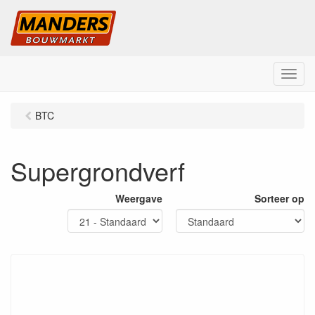
M
e
n
BTC
u
Supergrondverf
Weergave
Sorteer op