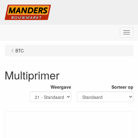
M
e
n
BTC
u
Multiprimer
Weergave
Sorteer op