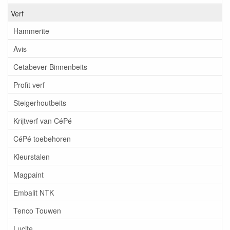
Verf
Hammerite
Avis
Cetabever Binnenbeits
Profit verf
Steigerhoutbeits
Krijtverf van CéPé
CéPé toebehoren
Kleurstalen
Magpaint
Embalit NTK
Tenco Touwen
Lucite