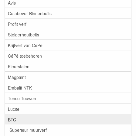
Avis
Cetabever Binnenbeits
Profit verf
Steigerhoutbeits
Krijtverf van CéPé
CéPé toebehoren
Kleurstalen
Magpaint
Embalit NTK
Tenco Touwen
Lucite
BTC
Superieur muurverf